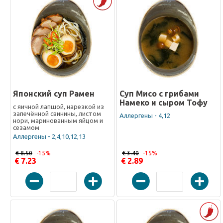
Японский суп Рамен
Суп Мисо с грибами
Намеко и сыром Тофу
с яичной лапшой, нарезкой из
запечённой свинины, листом
Аллергены - 4,12
нори, маринованным яйцом и
сезамом
Аллергены - 2,4,10,12,13
€ 8.50
-15%
€ 3.40
-15%
€ 7.23
€ 2.89