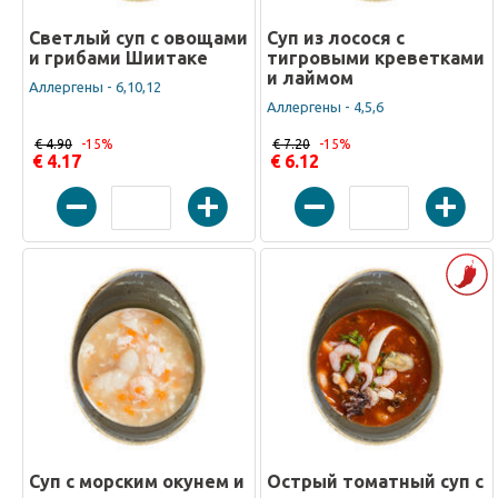
Светлый суп с овощами
Суп из лосося с
и грибами Шиитаке
тигровыми креветками
и лаймом
Аллергены - 6,10,12
Аллергены - 4,5,6
€ 4.90
-15%
€ 7.20
-15%
€ 4.17
€ 6.12
Суп с морским окунем и
Острый томатный суп с