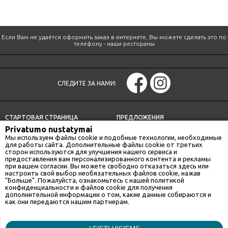
Если Вам не удаётся оформить заказ в интернете, Вы можете сделать это по
телефону -
наши рестораны
СЛЕДИТЕ ЗА НАМИ:
СТАРТОВАЯ СТРАНИЦА
ПРЕДЛОЖЕНИЯ
Privatumo nustatymai
СПЕЦИАЛЬНЫЕ ПРЕДЛОЖЕНИЯ
ДОСТАВКА
Мы используем файлы cookie и подобные технологии, необходимые
НАШИ РЕСТОРАНЫ
ОБЕДЕННОЕ ПРЕДЛОЖЕНИЕ
для работы сайта. Дополнительные файлы cookie от третьих
сторон используются для улучшения нашего сервиса и
ИНФОРМАЦИЯ
предоставления вам персонализированного контента и рекламы
при вашем согласии. Вы можете свободно отказаться здесь или
настроить свой выбор необязательных файлов cookie, нажав
"Больше". Пожалуйста, ознакомьтесь с нашей политикой
конфиденциальности и файлов cookie для получения
НАШИ РЕСТОРАНЫ
дополнительной информации о том, какие данные собираются и
как они передаются нашим партнерам.
GAN BEI CITY
Маркетинг