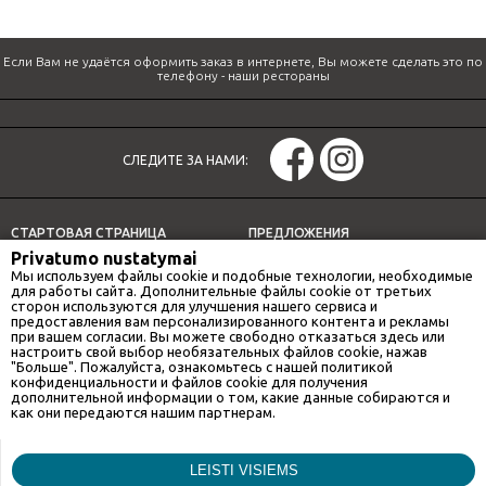
Если Вам не удаётся оформить заказ в интернете, Вы можете сделать это по
телефону -
наши рестораны
СЛЕДИТЕ ЗА НАМИ:
СТАРТОВАЯ СТРАНИЦА
ПРЕДЛОЖЕНИЯ
Privatumo nustatymai
СПЕЦИАЛЬНЫЕ ПРЕДЛОЖЕНИЯ
ДОСТАВКА
Мы используем файлы cookie и подобные технологии, необходимые
НАШИ РЕСТОРАНЫ
ОБЕДЕННОЕ ПРЕДЛОЖЕНИЕ
для работы сайта. Дополнительные файлы cookie от третьих
сторон используются для улучшения нашего сервиса и
ИНФОРМАЦИЯ
предоставления вам персонализированного контента и рекламы
при вашем согласии. Вы можете свободно отказаться здесь или
настроить свой выбор необязательных файлов cookie, нажав
"Больше". Пожалуйста, ознакомьтесь с нашей политикой
конфиденциальности и файлов cookie для получения
НАШИ РЕСТОРАНЫ
дополнительной информации о том, какие данные собираются и
как они передаются нашим партнерам.
GAN BEI CITY
Маркетинг
LEISTI VISIEMS