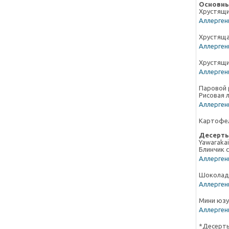
Основн
Хрустящ
Аллергены
Хрустяща
Аллергены
Хрустящи
Аллергены
Паровой 
Рисовая 
Аллергены
Картофе
Десерт
Yawarakai
Блинчик 
Аллергены
Шоколадн
Аллергены
Мини юзу 
Аллергены
*Десерты