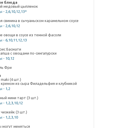
ые блюда
ий медовый цыпленок
 - 2,6,10,12,13*
я свинина в сычуаньском карамельном соусе
 - 2,6,10,12
е овощи в соусе из темной фасоли
 - 6,10,11,12,13
рис Басмати
лапша с овощами по-сингапурски
 - 10,12
ль Фри
ы
 maki (4 шт.)
с кремом из сыра Филадельфия и клубникой
 - 1,2
ый мини тарт (3 шт.)
 - 1,2,3,10,12
чизкейк (3 шт.)
 - 1,2,3,10
 могут меняться