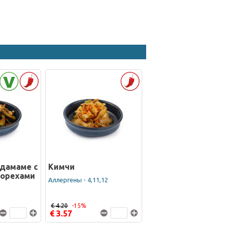
дамаме с
Кимчи
 орехами
Аллергены - 4,11,12
€ 4.20
-15%
€ 3.57