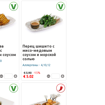
за
Перец шишито с
с
мисо-медовым
 соусом
соусом и морской
солью
10
Аллергены - 4,10,12
€ 5.90
-15%
€ 5.02