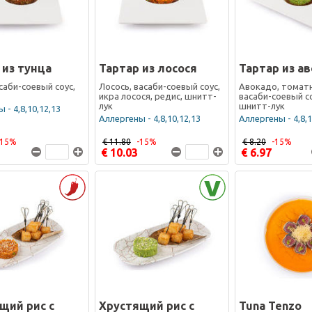
 из тунца
Тартар из лосося
Тартар из а
саби-соевый соус,
Лосось, васаби-соевый соус,
Авокадо, томатн
икра лосося, редис, шнитт-
васаби-соевый со
лук
шнитт-лук
 - 4,8,10,12,13
Аллергены - 4,8,10,12,13
Аллергены - 4,8,1
-15%
€ 11.80
-15%
€ 8.20
-15%
€ 10.03
€ 6.97
щий рис с
Хрустящий рис с
Tuna Tenzo