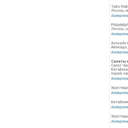
Taito Maki
Лосось, м
Аллергены
Philadelph
Лосось, 
Аллергены
Avocado 
Авокадо,
Аллергены
Салаты 
Салат Чу
Китайская
порей, па
Аллергены
Хрустящи
Аллергены
Китайские
Аллергены
Хрустящи
Аллергены