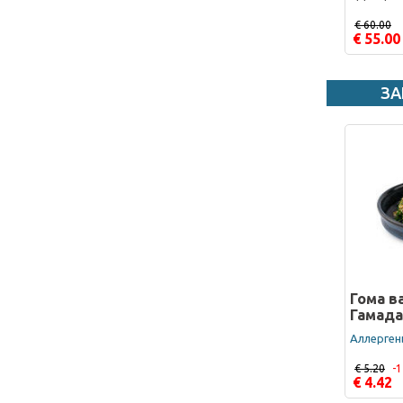
€ 60.00
€ 55.00
ЗА
Гома в
Гамада
Аллергены
€ 5.20
-
€ 4.42