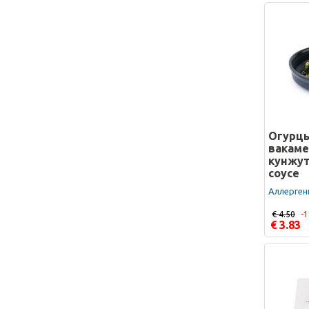
Огурцы
вакаме
кунжу
соусе
Аллергены
€ 4.50
-
€ 3.83