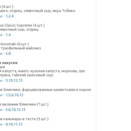
 (4 шт.)
анго, огурец, сливочный сыр, икра Тобико
 - 1,2,4
ia Classic Supreme (4 шт.)
сливочный сыр, огурец
 - 1,4
Hosomaki (6 шт.)
 трюфельный майонез
 - 2,8
и закуски
нри
 капуста, манго, красная капуста, морковь, лук-
прика, тайский ореховый соус
 - 3,10,12,13
е блинчики, фаршированные креветками и сыром
 - 1,5,6,10,12
 весенние блинчики (7 шт.)
 - 5,6,10,12,13
е кальмары в тесте (3 шт.)
 - 6,10,11,12