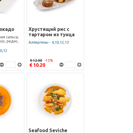
вокадо
Хрустящий рис с
тартаром из тунца
ая сальса,
ус, редис,
Аллергены - 4,10,12,13
0,12
€ 12.00
-15%
€ 10.20
Seafood Seviche