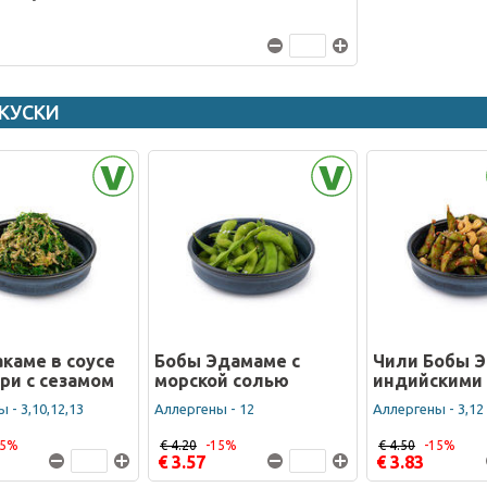
КУСКИ
акаме в соусе
Бобы Эдамамe с
Чили Бобы Э
ри с сезамом
морской солью
индийскими
 - 3,10,12,13
Аллергены - 12
Аллергены - 3,12
15%
€ 4.20
-15%
€ 4.50
-15%
€ 3.57
€ 3.83