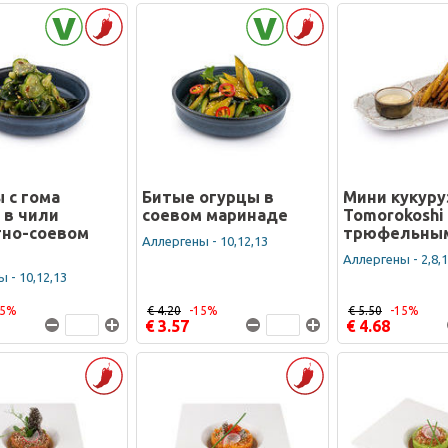
 с гома
Битые огурцы в
Мини кукуру
 в чили
соевом маринаде
Tomorokoshi 
тно-соевом
трюфельным
Аллергены - 10,12,13
Аллергены - 2,8,
 - 10,12,13
15%
€ 4.20
-15%
€ 5.50
-15%
€ 3.57
€ 4.68