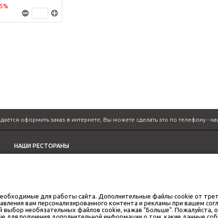
15%
удаётся оформить заказ в интернете, Вы можете сделать это по телефону -
на
НАШИ РЕСТОРАНЫ
GAN BEI CITY
необходимые для работы сайта. Дополнительные файлы cookie от тре
авления вам персонализированного контента и рекламы при вашем согл
й выбор необязательных файлов cookie, нажав "Больше". Пожалуйста, 
ie для получения дополнительной информации о том, какие данные со
© Gan bei city. All rights reserved.