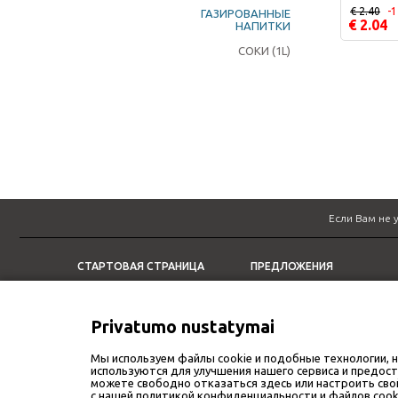
€ 2.40
-
ГАЗИРОВАННЫЕ
€ 2.04
НАПИТКИ
СОКИ (1L)
Если Вам не 
СТАРТОВАЯ СТРАНИЦА
ПРЕДЛОЖЕНИЯ
СПЕЦИАЛЬНЫЕ ПРЕДЛОЖЕНИЯ
ДОСТАВКА
НАШИ РЕСТОРАНЫ
ОБЕДЕННОЕ ПРЕДЛОЖЕНИЕ
Privatumo nustatymai
ИНФОРМАЦИЯ
Мы используем файлы cookie и подобные технологии, 
используются для улучшения нашего сервиса и предост
можете свободно отказаться здесь или настроить сво
с нашей политикой конфиденциальности и файлов cook