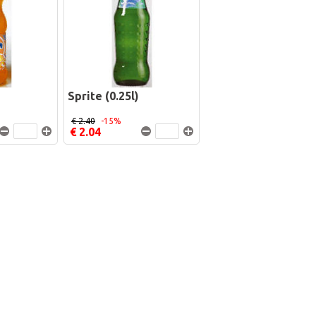
Sprite (0.25l)
€ 2.40
-15%
€ 2.04