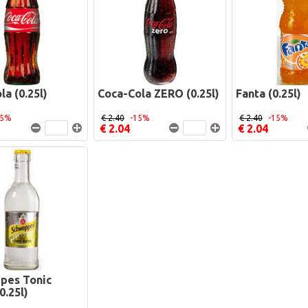
la (0.25l)
Coca-Cola ZERO (0.25l)
Fanta (0.25l)
15%
€ 2.40
-15%
€ 2.40
-15%
€ 2.04
€ 2.04
pes Tonic
0.25l)