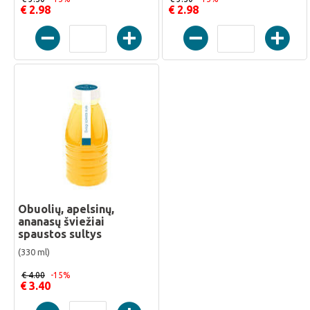
€ 2.98
€ 2.98
Obuolių, apelsinų,
ananasų šviežiai
spaustos sultys
(330 ml)
€ 4.00
-15%
€ 3.40