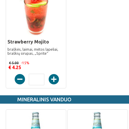
Strawberry Mojito
braškės, laimai, mėtos lapeliai,
braškių sirupas, „Sprite“
€ 5.00
-15%
€ 4.25
MINERALINIS VANDUO