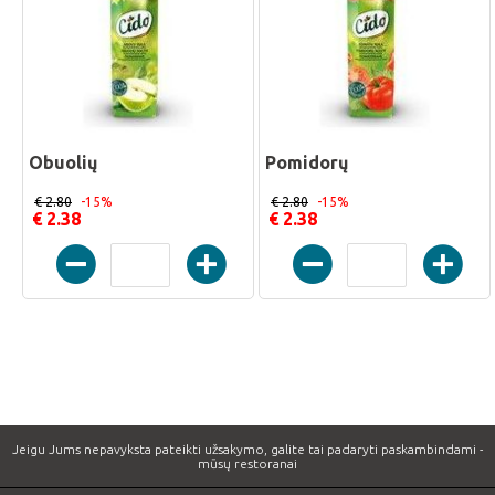
Obuolių
Pomidorų
€ 2.80
-15%
€ 2.80
-15%
€ 2.38
€ 2.38
Jeigu Jums nepavyksta pateikti užsakymo, galite tai padaryti paskambindami -
mūsų restoranai