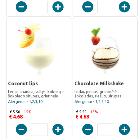
Coconut lips
Chocolate Milkshake
Ledai, ananasų sultys, kokosų ir
Ledai, pienas, grietinėlė,
šokolado sirupas, grietinėlė
šokoladas, riešutų sirupas
Alergenai - 1,2,3,10
Alergenai - 1,2,3,10
€ 5.50
-15%
€ 5.50
-15%
€ 4.68
€ 4.68