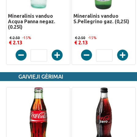
Mineralinis vanduo
Mineralinis vanduo
Acqua Panna negaz.
S.Pellegrino gaz. (0,25l)
(0.25l)
€ 2.50
-15%
€ 2.50
-15%
€ 2.13
€ 2.13
GAIVIEJI GĖRIMAI