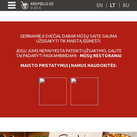
KREPŠELIS (0)
|
|
EN
LT
RU
0.00 €
GERBIAMIEJI SVEČIAI, DABAR MŪSŲ SAITE GALIMA
UŽSISAKYTI TIK MAISTĄ IŠSINEŠTI.
JEIGU JUMS NEPAVYKSTA PATEIKTI UŽSAKYMO, GALITE
TAI PADARYTI PASKAMBINDAMI -
MŪSŲ RESTORANAI
MAISTO PRISTATYMUI Į NAMUS NAUDOKITĖS: