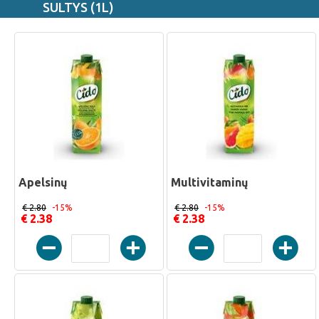
SULTYS (1L)
Apelsinų
Multivitaminų
€ 2.80
-15%
€ 2.80
-15%
€ 2.38
€ 2.38