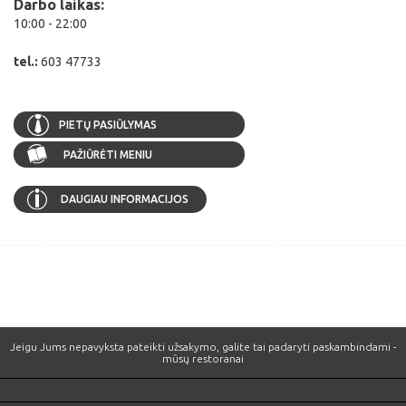
Darbo laikas:
10:00 - 22:00
tel.:
603 47733
PIETŲ PASIŪLYMAS
PAŽIŪRĖTI MENIU
DAUGIAU INFORMACIJOS
Jeigu Jums nepavyksta pateikti užsakymo, galite tai padaryti paskambindami -
mūsų restoranai