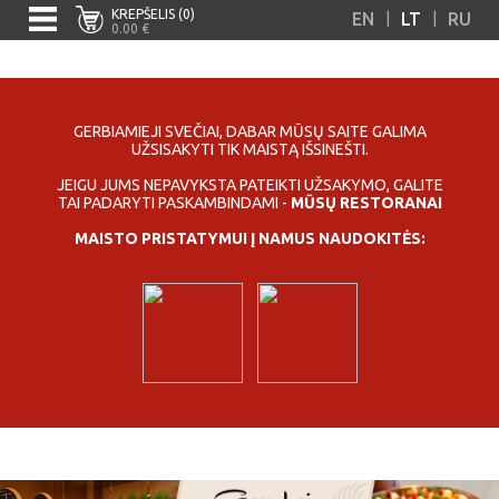
KREPŠELIS (0)
|
|
EN
LT
RU
0.00 €
GERBIAMIEJI SVEČIAI, DABAR MŪSŲ SAITE GALIMA
UŽSISAKYTI TIK MAISTĄ IŠSINEŠTI.
JEIGU JUMS NEPAVYKSTA PATEIKTI UŽSAKYMO, GALITE
TAI PADARYTI PASKAMBINDAMI -
MŪSŲ RESTORANAI
MAISTO PRISTATYMUI Į NAMUS NAUDOKITĖS: